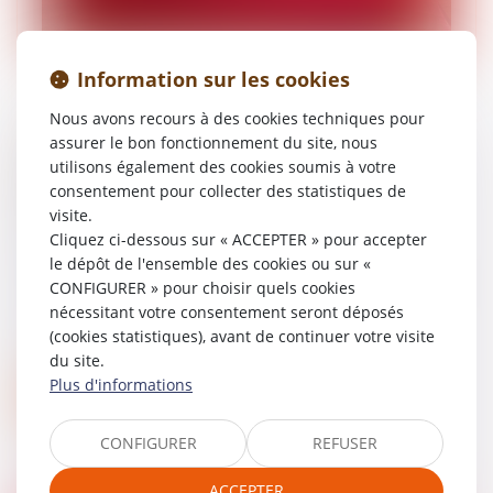
Information sur les cookies
Nous avons recours à des cookies techniques pour
La prolongation d’une détention
assurer le bon fonctionnement du site, nous
provisoire nécessite la preuve des
utilisons également des cookies soumis à votre
diligences effectuées pour permettre
consentement pour collecter des statistiques de
l’examen du dossier
visite.
09/08/2024
Cliquez ci-dessous sur « ACCEPTER » pour accepter
En vertu de l’article 593 du Code de
le dépôt de l'ensemble des cookies ou sur «
procédure pénale, pour être valable, tout
CONFIGURER » pour choisir quels cookies
arrêt de la chambre d’instruction doit
nécessitant votre consentement seront déposés
comporter les motifs permettant de
(cookies statistiques), avant de continuer votre visite
just...
du site.
Plus d'informations
Lire la suite
CONFIGURER
REFUSER
ACCEPTER