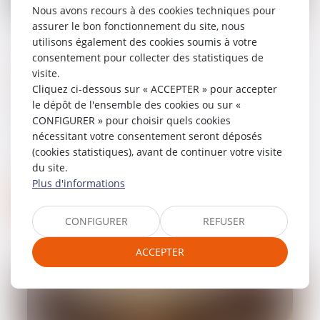
Nous avons recours à des cookies techniques pour
assurer le bon fonctionnement du site, nous
utilisons également des cookies soumis à votre
Condamné pour assassinat mais libéré au
consentement pour collecter des statistiques de
visite.
motif d'un dépassement de la durée de
Cliquez ci-dessous sur « ACCEPTER » pour accepter
détention provisoire
le dépôt de l'ensemble des cookies ou sur «
30/01/2020
CONFIGURER » pour choisir quels cookies
« Les juridictions sont surchargées, elles
nécessitant votre consentement seront déposés
n’ont plus les moyens de fonctionner,
(cookies statistiques), avant de continuer votre visite
c’est ainsi, c’est triste, mais c’est le cas
du site.
», avait déclaré l’avocat génér...
Plus d'informations
Lire la suite
CONFIGURER
REFUSER
ACCEPTER