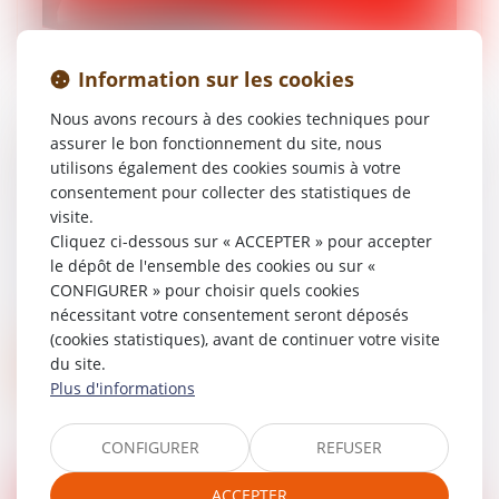
Information sur les cookies
Nous avons recours à des cookies techniques pour
Contrôle judiciaire des habilitations : la
assurer le bon fonctionnement du site, nous
seule mention de son existence ne suffit
utilisons également des cookies soumis à votre
pas à en établir la preuve
consentement pour collecter des statistiques de
03/05/2024
visite.
Selon l’article 230-10 du Code de
Cliquez ci-dessous sur « ACCEPTER » pour accepter
procédure pénale, les personnels
le dépôt de l'ensemble des cookies ou sur «
spécialement habilités des services de la
CONFIGURER » pour choisir quels cookies
police et de la gendarmerie nationales
nécessitant votre consentement seront déposés
peuvent a...
(cookies statistiques), avant de continuer votre visite
du site.
Lire la suite
Plus d'informations
CONFIGURER
REFUSER
ACCEPTER