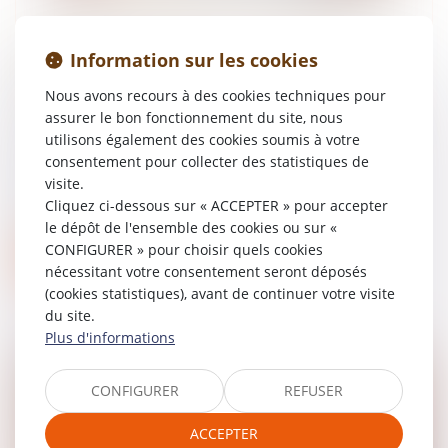
Un excellent article sur le "quotidien" du
Information sur les cookies
droit de l'exécution des peines et le
travail, trop souvent méprisé, des JAP
Nous avons recours à des cookies techniques pour
03/01/2019
assurer le bon fonctionnement du site, nous
Le juge de l’application des peines (JAP)
utilisons également des cookies soumis à votre
s’apprête à fêter ses 60 ans au beau
consentement pour collecter des statistiques de
milieu d’une réforme comportant un
visite.
volet d’envergure en matière
Cliquez ci-dessous sur « ACCEPTER » pour accepter
d’aménagement...
le dépôt de l'ensemble des cookies ou sur «
CONFIGURER » pour choisir quels cookies
Lire la suite
nécessitant votre consentement seront déposés
(cookies statistiques), avant de continuer votre visite
du site.
Plus d'informations
CONFIGURER
REFUSER
ACCEPTER