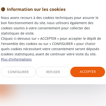
cernant la réhabilitation d'un condamné à mort
Information sur les cookies
020
de cassation a renvoyé une QPC au Conseil consti
Nous avons recours à des cookies techniques pour assurer le
mposés pour une demande en réhabilitation, sont i
bon fonctionnement du site, nous utilisons également des
cookies soumis à votre consentement pour collecter des
suite
statistiques de visite.
Cliquez ci-dessous sur « ACCEPTER » pour accepter le dépôt de
l'ensemble des cookies ou sur « CONFIGURER » pour choisir
quels cookies nécessitant votre consentement seront déposés
(cookies statistiques), avant de continuer votre visite du site.
Plus d'informations
 recale le projet de loi sur les discours haineux 
19
ACCEPTER
CONFIGURER
REFUSER
t de loi Avia, visant à lutter contre les contenus h
 pas la Commission européenne qui émet un avis tr
suite