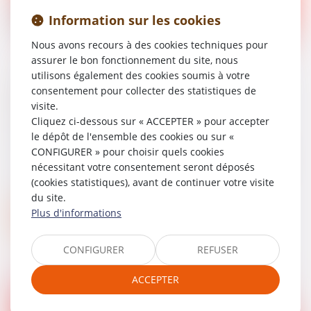
Information sur les cookies
Nous avons recours à des cookies techniques pour
assurer le bon fonctionnement du site, nous
utilisons également des cookies soumis à votre
Détournement de fonds publics : pas
consentement pour collecter des statistiques de
d’interdiction de mandat électif au titre
visite.
des peines complémentaires
Cliquez ci-dessous sur « ACCEPTER » pour accepter
23/05/2025
le dépôt de l'ensemble des cookies ou sur «
La peine complémentaire d’interdiction
CONFIGURER » pour choisir quels cookies
d’exercer une fonction publique ne peut
nécessitant votre consentement seront déposés
viser l’exercice d’un mandat électif. Par
(cookies statistiques), avant de continuer votre visite
cet arrêt, la Cour de cassation rapp...
du site.
Plus d'informations
Lire la suite
CONFIGURER
REFUSER
ACCEPTER