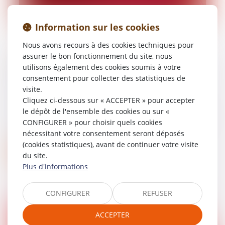
Information sur les cookies
Nous avons recours à des cookies techniques pour
Zoom sur les limites de la détention
assurer le bon fonctionnement du site, nous
provisoire
utilisons également des cookies soumis à votre
consentement pour collecter des statistiques de
17/01/2025
Selon l’article 5 paragraphe 3 de la
visite.
Convention européenne des droits de
Cliquez ci-dessous sur « ACCEPTER » pour accepter
l’homme, la détention provisoire ne peut
le dépôt de l'ensemble des cookies ou sur «
excéder une durée raisonnable au regard
CONFIGURER » pour choisir quels cookies
de...
nécessitant votre consentement seront déposés
(cookies statistiques), avant de continuer votre visite
Lire la suite
du site.
Plus d'informations
CONFIGURER
REFUSER
ACCEPTER