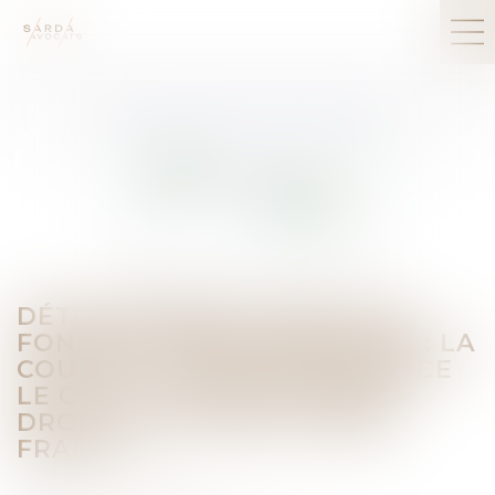
DÉTOURNEMENT PUBLIC DE
FONDS ET PARLEMENTAIRES : LA
COUR DE CASSATION ENFONCE
LE CLOU ! | ACTUALITÉS DU
DROIT | WOLTERS KLUWER
FRANCE