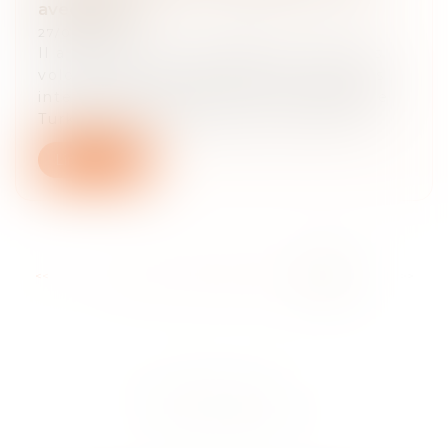
avec sursis
27/06/2018
Il a été reconnu coupable de violences
volontaires ayant entraîné la mort sans
intention de la donner. Jeudi, Stéphane
Turk, le bijoutier de Nice, a été cond...
Lire la suite
...
<<
<
16
17
18
19
20
21
22
>
>>