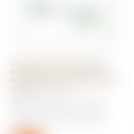
Détournement Public De Fonds Et
Parlementaires : La Cour De Cassation
Enfonce Le Clou ! | Actualités Du Droit |
Wolters Kluwer France
18/07/2018
Dans un arrêt rendu le 27 juin 2018, la
chambre criminelle de la Cour de
cassation précise les modalités de
constitution du délit de prise illégale
d'intérêt...