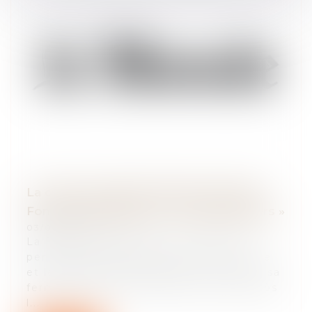
La chute du cabinet offshore Mossack
Fonseca, épilogue des « Panama Papers »
03/07/2018
La firme panaméenne, qui a facilité
pendant des décennies l’évasion fiscale
et le blanchiment d’argent, a annoncé sa
fermeture en mars 2018. Deux ans après
l...