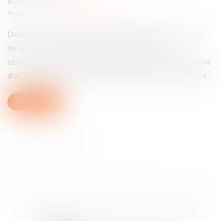
Publié le :
18/07/2018
Source :
www.actualitesdudroit.fr
Dans un arrêt rendu le 27 juin 2018, la chambre criminelle
de la Cour de cassation précise les modalités de
constitution du délit de prise illégale d'intérêt, dans le cadre
d'un détournement de fonds publics par un parlementaire...
Lire la suite