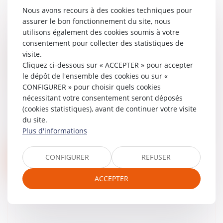
Nous avons recours à des cookies techniques pour
assurer le bon fonctionnement du site, nous
utilisons également des cookies soumis à votre
consentement pour collecter des statistiques de
Détournement de fonds publics :
visite.
application du délit à un parlementaire -
Cliquez ci-dessous sur « ACCEPTER » pour accepter
Droit pénal des affaires | Dalloz Actualité
le dépôt de l'ensemble des cookies ou sur «
CONFIGURER » pour choisir quels cookies
11/07/2018
En considérant le parlementaire comme
nécessitant votre consentement seront déposés
une personne chargée d’une mission de
(cookies statistiques), avant de continuer votre visite
service public en ce qu’il accomplit,
du site.
directement ou indirectement, des actes
Plus d'informations
aya...
CONFIGURER
REFUSER
Lire la suite
ACCEPTER